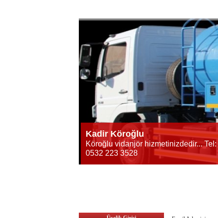
Kadir Köroğlu
Köroğlu vidanjör hizmetinizdedir... Tel:
0532 223 3528
Üyelik Girişi