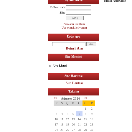
Email Adresiniz
Kullanıcı adı
Şifre
Parolamı unuttum
Üye olmak istiyorum
Ürün Ara
Detaylı Ara
Site Menüsü
Üye Listesi
Site Haritası
Site Haritası
Takvim
<<
Ağustos 2026
>>
P
S
Ç
P
C
C
P
1
2
3
4
5
6
7
8
9
10
11
12
13
14
15
16
17
18
19
20
21
22
23
24
25
26
27
28
29
30