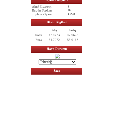
Aktif Ziyaretçi
1
Bugün Toplam
20
Toplam Ziyaret
43278
Döviz Bilgileri
Alış
Satış
Dolar
47.4723
47.6625
Euro
54.7972
55.0168
Hava Durumu
Saat