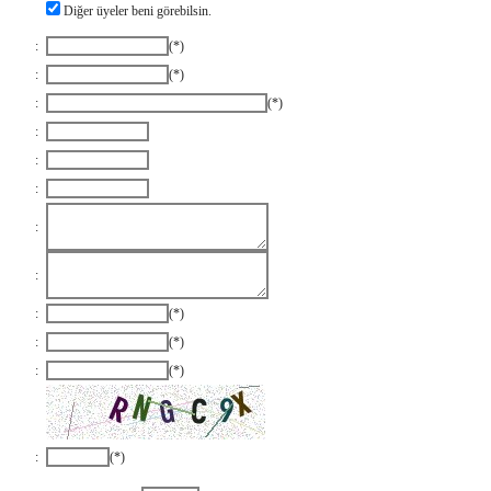
Diğer üyeler beni görebilsin.
:
(*)
:
(*)
:
(*)
:
:
:
:
:
:
(*)
:
(*)
:
(*)
:
(*)