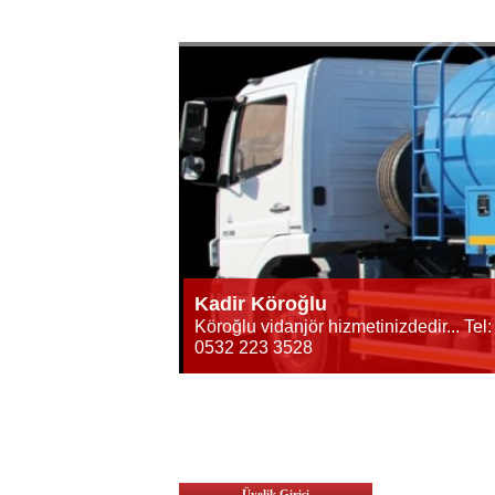
Kadir Köroğlu
Köroğlu vidanjör hizmetinizdedir... Tel:
0532 223 3528
Üyelik Girişi