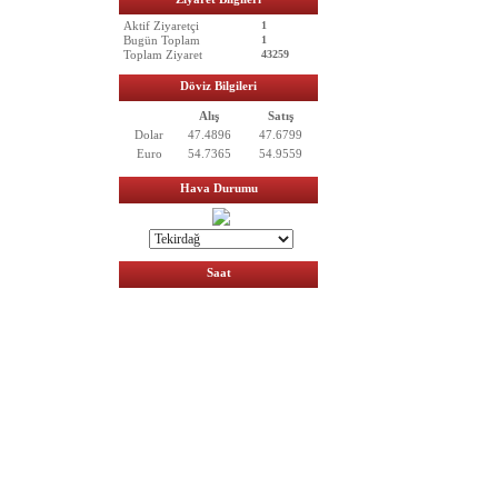
Aktif Ziyaretçi
1
Bugün Toplam
1
Toplam Ziyaret
43259
Döviz Bilgileri
Alış
Satış
Dolar
47.4896
47.6799
Euro
54.7365
54.9559
Hava Durumu
Saat