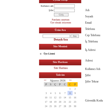
Kullanıcı adı
Adı
Şifre
Soyadı
Parolamı unuttum
Email
Üye olmak istiyorum
Telefonu
Ürün Ara
Cep Telefonu
Detaylı Ara
İş Telefonu
Site Menüsü
İş Adresi
Üye Listesi
Adresi
Site Haritası
Site Haritası
Kullanıcı Adı
Takvim
Şifre
<<
Ağustos 2026
>>
Şifre Tekrar
P
S
Ç
P
C
C
P
1
2
3
4
5
6
7
8
9
10
11
12
13
14
15
16
Güvenlik Kodu
17
18
19
20
21
22
23
24
25
26
27
28
29
30